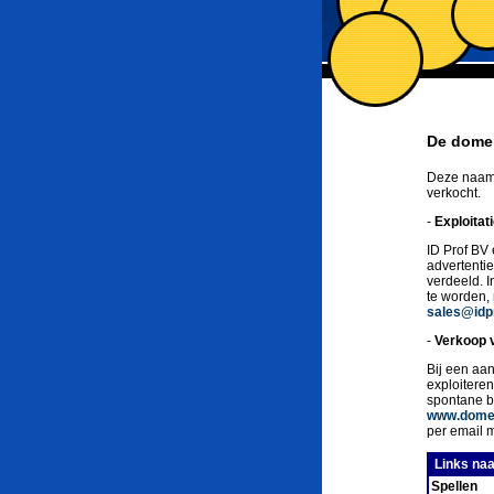
De domei
Deze naam 
verkocht.
-
Exploitat
ID Prof BV 
advertenti
verdeeld. 
te worden,
sales@idpr
-
Verkoop 
Bij een aan
exploitere
spontane b
www.domei
per email 
Links naa
Spellen