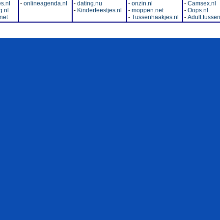
s.nl
-
onlineagenda.nl
-
dating.nu
-
onzin.nl
-
Camsex.nl
.nl
-
Kinderfeestjes.nl
-
moppen.net
-
Oops.nl
net
-
Tussenhaakjes.nl
-
Adult.tussen