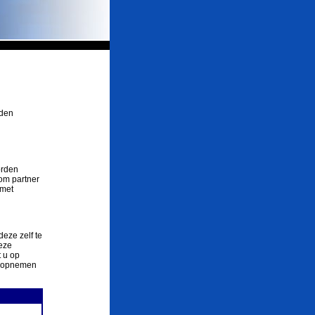
rden
orden
om partner
 met
deze zelf te
eze
 u op
ct opnemen