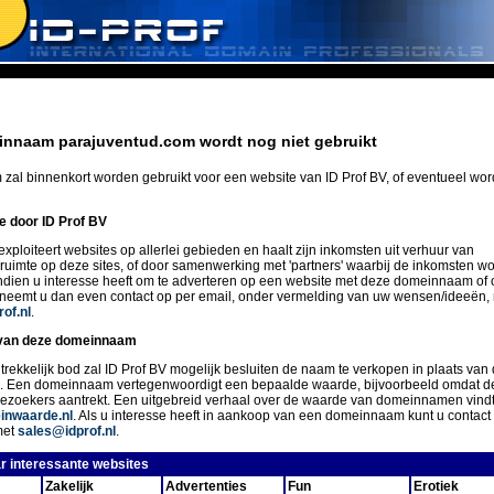
nnaam parajuventud.com wordt nog niet gebruikt
zal binnenkort worden gebruikt voor een website van ID Prof BV, of eventueel wo
ie door ID Prof BV
exploiteert websites op allerlei gebieden en haalt zijn inkomsten uit verhuur van
eruimte op deze sites, of door samenwerking met 'partners' waarbij de inkomsten w
Indien u interesse heeft om te adverteren op een website met deze domeinnaam of 
 neemt u dan even contact op per email, onder vermelding van uw wensen/ideeën,
of.nl
.
van deze domeinnaam
trekkelijk bod zal ID Prof BV mogelijk besluiten de naam te verkopen in plaats van 
n. Een domeinnaam vertegenwoordigt een bepaalde waarde, bijvoorbeeld omdat d
ezoekers aantrekt. Een uitgebreid verhaal over de waarde van domeinnamen vindt
nwaarde.nl
. Als u interesse heeft in aankoop van een domeinnaam kunt u conta
met
sales@idprof.nl
.
r interessante websites
Zakelijk
Advertenties
Fun
Erotiek